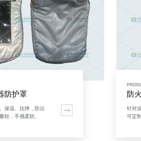
PRODU
器防护罩
防
、保温、抗摔，防沾
针对
量轻，手感柔软。
可定
缓管
质以
需要