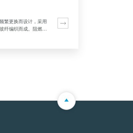
频繁更换而设计，采用
玻纤编织而成。阻燃、
，坚固耐用，使用简
极的相互碰撞、与工件
接头处起保护和支撑作
60cm，起订量20袋，价格
手动焊枪、汽车生产企