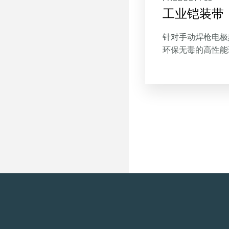
工业铠装带
针对手动焊枪电极
环保无毒的高性能
耐腐蚀、绝缘性强
单，可避免焊枪电
的摩擦，对线缆的
用。尺寸10cm×4
量大从优。适用于
业以及线缆保护。